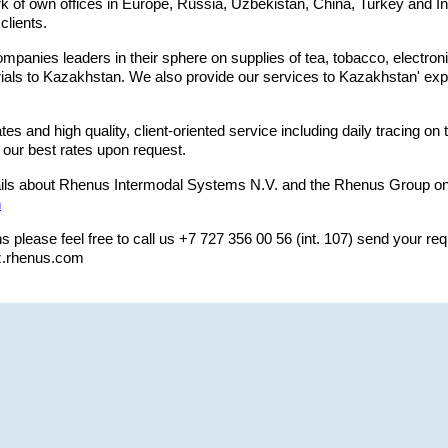
k of own offices in Europe, Russia, Uzbekistan, China, Turkey and I
clients.
ompanies leaders in their sphere on supplies of tea, tobacco, electro
ials to Kazakhstan. We also provide our services to Kazakhstan' exp
tes and high quality, client-oriented service including daily tracing on
u our best rates upon request.
ails about Rhenus Intermodal Systems N.V. and the Rhenus Group on
m
s please feel free to call us +7 727 356 00 56 (int. 107) send your req
z.rhenus.com