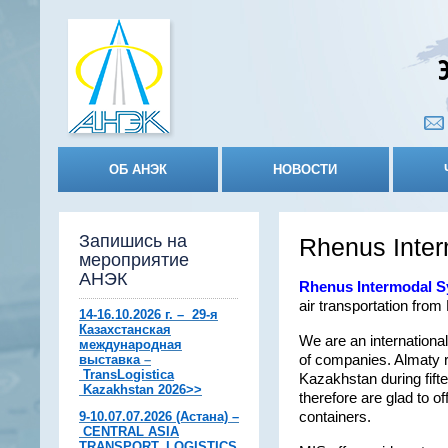
ОБ АНЭК
НОВОСТИ
Запишись на
Rhenus Inte
мероприятие
АНЭК
Rhenus
Intermodal 
air transportation fro
14-16.10.2026 г. – 29-я
Казахстанская
We are an internationa
международная
выставка
–
of companies. Almaty r
TransLogistica
Kazakhstan during fift
Kazakhstan 2026>>
therefore are glad to o
9-10.07.07.2026 (Астана)
–
containers.
CENTRAL ASIA
TRANSPORT, LOGISTICS