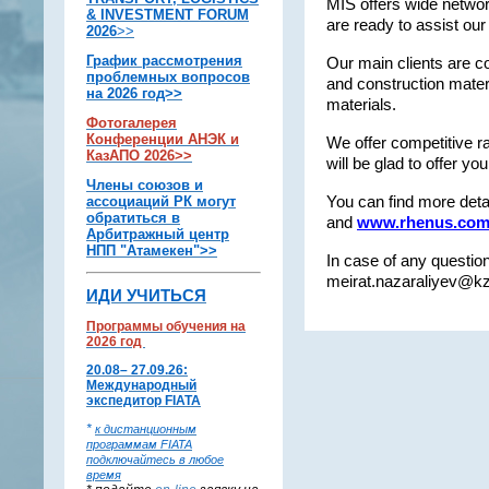
MIS offers wide networ
& INVESTMENT FORUM
are ready to assist our 
2026
>
>
График рассмотрения
Our main clients are c
проблемных вопросов
and construction mater
на 2026 год>>
materials.
Фотогалерея
Конференции АНЭК и
We offer competitive ra
КазАПО 2026>>
will be glad to offer yo
Члены союзов и
ассоциаций РК могут
You can find more det
обратиться в
and
www.rhenus.co
Арбитражный центр
НПП "Атамекен">>
In case of any question
meirat.nazaraliyev@k
ИДИ УЧИТЬСЯ
Программы обучения на
2026 год
20.08– 27.09.26:
Международный
экспедитор FIATA
*
к дистанционным
программам FIATA
подключайтесь в любое
время