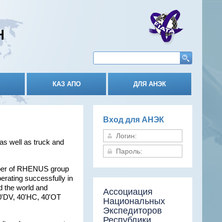
Н
КАЗ АПО
ДЛЯ АНЭК
Вход для АНЭК
 as well as truck and
ember of RHENUS group
rating successfully in
d the world and
Ассоциация
 40'DV, 40'HC, 40'OT
Национальных
Экспедиторов
Республики