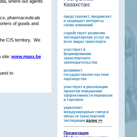
ndia, where our agents
Казахстан:
представляет, продвигает
nics, pharmaceuticals
и защищает интересы
orters of goods and
своих компаний
содействует развитию
экспедиторских услуг на
 the CIS territory. We
всех видах транспорта
участвует в
формировании
 site:
www.maxx.be
транспортного
законодательства
развивает
uest to
государственно-частное
партнерство
участвует в реализации
проектов повышения
эффективности перевозок
и торговли
укрепляет
международные связи в
области транспортной
экспедиции
далее >>
Презентация