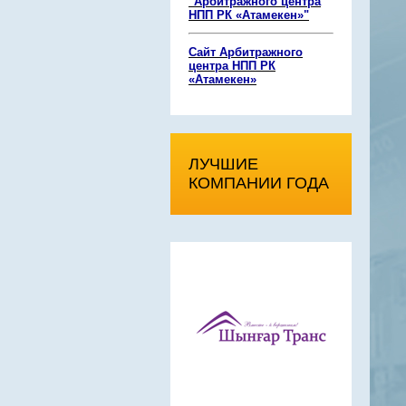
"Арбитражного центра
НПП РК «Атамекен»"
Сайт
Арбитражного
центра НПП РК
«Атамекен»
ЛУЧШИЕ
КОМПАНИИ ГОДА