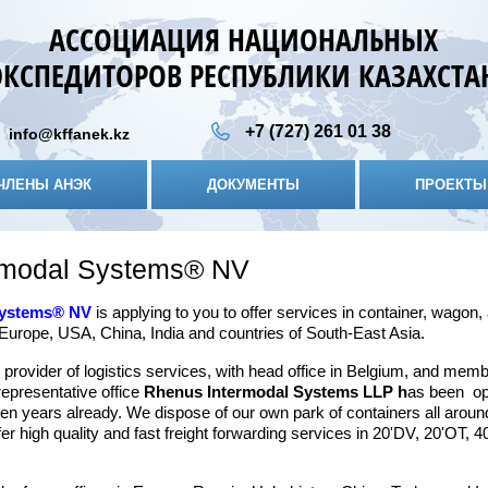
АССОЦИАЦИЯ НАЦИОНАЛЬНЫХ
ЭКСПЕДИТОРОВ РЕСПУБЛИКИ КАЗАХСТА
+7 (727) 261 01 38
info@kffanek.kz
ЧЛЕНЫ АНЭК
ДОКУМЕНТЫ
ПРОЕКТЫ
rmodal Systems® NV
Systems® NV
is applying to you to offer services in container, wagon,
m Europe, USA, China, India and countries of South-East Asia.
l provider of logistics services, with head office in Belgium, and m
epresentative office
Rhenus Intermodal Systems LLP h
as been ope
een years already. We dispose of our own park of containers all aroun
ffer high quality and fast freight forwarding services in 20'DV, 20'OT,