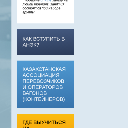
*
подайте
on-line
заявку на
любой тренинг, занятия
состоятся при наборе
группы
КАК ВСТУПИТЬ В
АНЭК?
КАЗАХСТАНСКАЯ
АССОЦИАЦИЯ
ПЕРЕВОЗЧИКОВ
И ОПЕРАТОРОВ
ВАГОНОВ
(КОНТЕЙНЕРОВ)
ГДЕ ВЫУЧИТЬСЯ