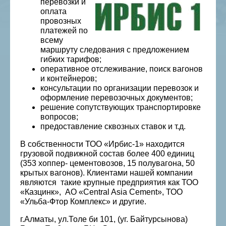
перевозки и
оплата
провозных
платежей по
всему
маршруту след
ования с предложением
гибких тарифов;
оперативное отслеживание, поиск вагонов
и контейнеров;
консультации по организации перевозок и
оформление перевозочных документов;
решение сопутствующих транспортировке
вопросов;
предоставление сквозных ставок и т.д.
В собственности ТОО «Ирбис-1» находится
грузовой подвижной состав более 400 единиц
(353 хоппер-
цементовозов, 15 полувагона, 50
крытых вагонов). Клиентами нашей компании
являются такие крупные предприятия как ТОО
«Казцинк», АО «Central Asia Cement», ТОО
«Ульба-Фтор Комплекс» и другие.
г.Алматы, ул.Толе би 101, (уг. Байтурсынова)