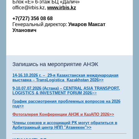
Блок «Е» 6-этаж БЦ «Далич»
office@irbis.kz,
www.irbis.kz
+7(727) 356 08 68
Генеральный директор:
Умаров Максат
Уланович
Запишись на мероприятие АНЭК
14-16.10.2026 г. – 29-я Казахстанская международная
выставка
–
TransLogistica Kazakhstan 2026>>
9-10.07.07.2026 (Астана)
–
CENTRAL ASIA TRANSPORT,
LOGISTICS & INVESTMENT FORUM 2026
>
>
График рассмотрения проблемных вопросов на 2026
год>>
Фотогалерея Конференции АНЭК и КазАПО 2026>>
Члены союзов и ассоциаций РК могут обратиться в
Арбитражный центр НПП "Атамекен">>